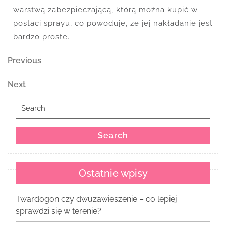
warstwą zabezpieczającą, którą można kupić w
postaci sprayu, co powoduje, że jej nakładanie jest
bardzo proste.
Nawigacja
Previous
Previous
Post
wpisu
Next
Next
Post
Search
for:
Search
Ostatnie wpisy
Twardogon czy dwuzawieszenie – co lepiej
sprawdzi się w terenie?