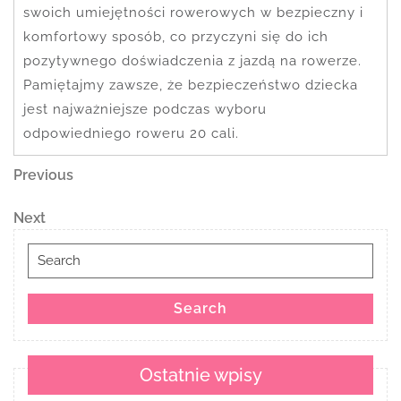
swoich umiejętności rowerowych w bezpieczny i
komfortowy sposób, co przyczyni się do ich
pozytywnego doświadczenia z jazdą na rowerze.
Pamiętajmy zawsze, że bezpieczeństwo dziecka
jest najważniejsze podczas wyboru
odpowiedniego roweru 20 cali.
Nawigacja
Previous
Previous
Post
wpisu
Next
Next
Post
Search
for:
Search
Ostatnie wpisy