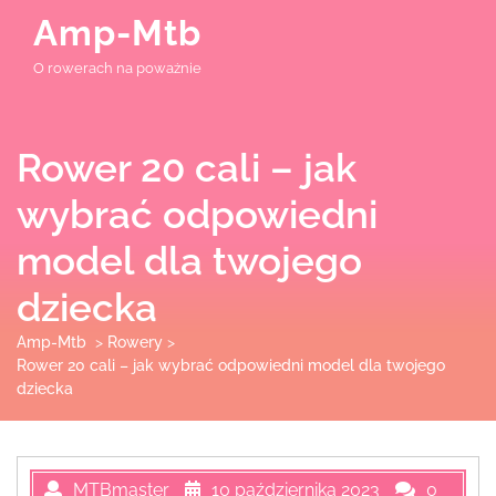
Skip
Amp-Mtb
to
content
O rowerach na poważnie
Rower 20 cali – jak
wybrać odpowiedni
model dla twojego
dziecka
Amp-Mtb
>
Rowery
>
Rower 20 cali – jak wybrać odpowiedni model dla twojego
dziecka
MTBmaster
10 października 2023
0